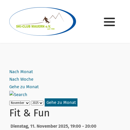
Geschichte
Kinderskikurs
Gymnastik/Volleyball
Kontakt
Vorstandschaft
Übungsleiter
Winter
Geschäftsstelle
Ausschuss
Sommer
Formulare
Nach Monat
Ehrenvorsitzende & Ehrenmitglieder
Satzung
Nach Woche
Gehe zu Monat
Gehe zu Monat
Fit & Fun
Dienstag, 11. November 2025, 19:00 - 20:00