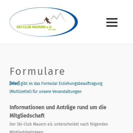
Geschichte
Kinderskikurs
Gymnastik/Volleyball
Kontakt
Vorstandschaft
Übungsleiter
Winter
Geschäftsstelle
Ausschuss
Sommer
Formulare
Formulare
Ehrenvorsitzende & Ehrenmitglieder
Satzung
[Hier]
gibt es das Formular Erziehungsbeauftragung
(Muttizettel) für unsere Veranstaltungen
Informationen und Anträge rund um die
Mitgliedschaft
Der Ski-Club Mauern e.V. unterscheidet nach folgenden
Mitgliedsbeiträgen: