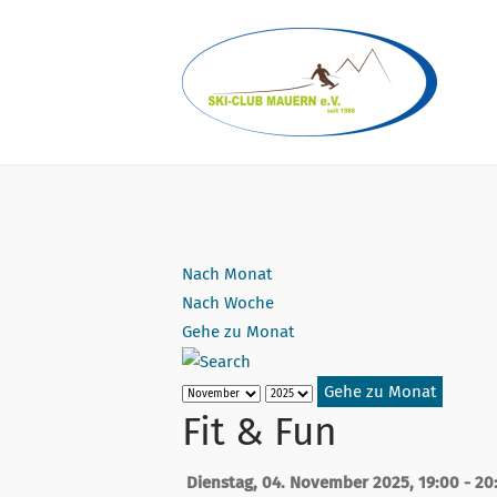
Geschichte
Kinderskikurs
Gymnastik/Volleyball
Kontakt
Vorstandschaft
Übungsleiter
Winter
Geschäftsstelle
Ausschuss
Sommer
Formulare
Nach Monat
Ehrenvorsitzende & Ehrenmitglieder
Satzung
Nach Woche
Gehe zu Monat
Gehe zu Monat
Fit & Fun
Dienstag, 04. November 2025, 19:00 - 20